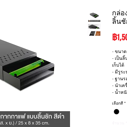
กล่
ลิ้นช
฿1,5
- ขนาด (
- เป็นล
เก็บได้
- มีรูร
- ฐานรอ
- นำเค
- น้ำหนั
เลือกสี
*
จำนวน
*