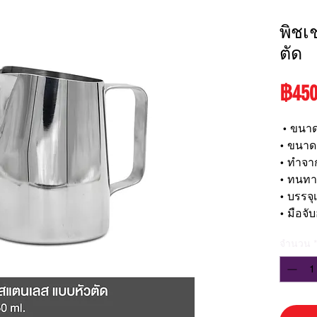
พิชเ
ตัด
฿450
• ขนาด
• ขนาด
• ทำจาก
• ทนทา
• บรรจุ
• มือจั
จำนวน
*