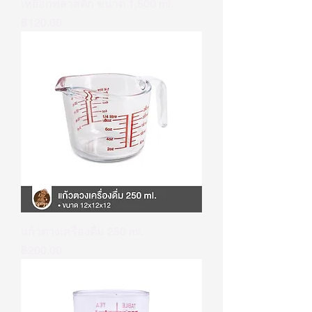
เหยือกพลาสติก ขนาด 1,500 ml.
ราคา
฿120.00
แก้วตวงเครื่องดื่ม 250 ml.
ราคา
฿200.00