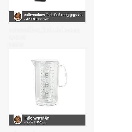
จุกปิดขวดโซดา, ไวน์, เบียร์ แบบสูญ
ญากาศ
ราคา
฿49.00